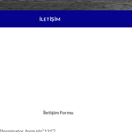
İLETİŞİM
İletişim Formu
[forminator_form id=”121″]