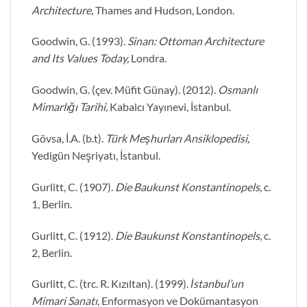
Architecture,
Thames and Hudson, London.
Goodwin, G. (1993).
Sinan: Ottoman Architecture
and Its Values Today,
Londra.
Goodwin, G. (çev. Müfit Günay). (2012).
Osmanlı
Mimarlığı Tarihi,
Kabalcı Yayınevi, İstanbul.
Gövsa, İ.A. (b.t).
Türk Meşhurları Ansiklopedisi,
Yedigün Neşriyatı, İstanbul.
Gurlitt, C. (1907).
Die Baukunst Konstantinopels
, c.
1, Berlin.
Gurlitt, C. (1912).
Die Baukunst Konstantinopels
, c.
2, Berlin.
Gurlitt, C. (trc. R. Kızıltan). (1999).
İstanbul’un
Mimari Sanatı
, Enformasyon ve Dokümantasyon