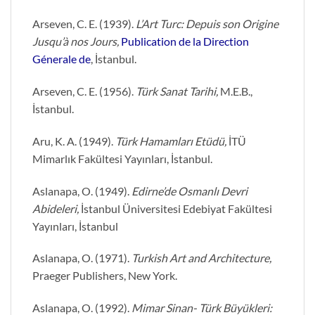
Arseven, C. E. (1939).
L’Art Turc: Depuis son Origine
Jusqu’à nos Jours,
Publication de la Direction
Génerale de
, İstanbul.
Arseven, C. E. (1956).
Türk Sanat Tarihi,
M.E.B.,
İstanbul.
Aru, K. A. (1949).
Türk Hamamları Etüdü,
İTÜ
Mimarlık Fakültesi Yayınları, İstanbul.
Aslanapa, O. (1949).
Edirne’de Osmanlı Devri
Abideleri,
İstanbul Üniversitesi Edebiyat Fakültesi
Yayınları, İstanbul
Aslanapa, O. (1971).
Turkish Art and Architecture,
Praeger Publishers, New York.
Aslanapa, O. (1992).
Mimar Sinan- Türk Büyükleri: