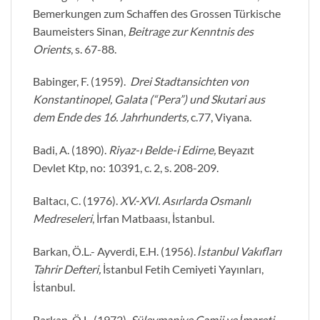
Bemerkungen zum Schaffen des Grossen Türkische
Baumeisters Sinan,
Beitrage zur Kenntnis des
Orients
, s. 67-88.
Babinger, F. (1959).
Drei Stadtansichten von
Konstantinopel, Galata (“Pera”) und Skutari aus
dem Ende des 16. Jahrhunderts,
c.77, Viyana.
Badi, A. (1890).
Riyaz-ı Belde-i Edirne,
Beyazıt
Devlet Ktp, no: 10391, c. 2, s. 208-209.
Baltacı, C. (1976).
XV.-XVI. Asırlarda Osmanlı
Medreseleri
, İrfan Matbaası, İstanbul.
Barkan, Ö.L.- Ayverdi, E.H. (1956).
İstanbul Vakıfları
Tahrir Defteri,
İstanbul Fetih Cemiyeti Yayınları,
İstanbul.
Barkan, Ö.L. (1972).
Süleymaniye Camii ve İmareti