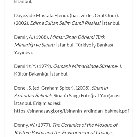
İstanbul.
Dayezâde Mustafa Efendi. (haz. ve der. Oral Onur).
(2002).
Edirne Sultan Selim Camii Risalesi,
İstanbul.
Demir, A. (1988).
Mimar Sinan Dönemi Türk
Mimarlığı ve Sanatı
, İstanbul: Türkiye İş Bankası
Yayınevi.
Demiriz, Y. (1979).
Osmanlı Mimarisinde Süsleme- I
,
Kültür Bakanlığı. İstanbul.
Denel, S. (ed. Graham Spicer). (2008).
Sinan’ın
Ardından Bakmak.
Sinan’a Saygı Fotoğraf Yarışması,
İstanbul. Erişim adresi:
https://sinanasaygi.org/i/sinanin_ardindan_bakmak.pdf
Denny, W. (1977).
The Ceramics of the Mosque of
Rüstem Pasha and the Environment of Change,