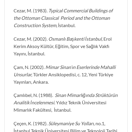
Cezar, M. (1983).
Typical Commercial Buildings of
the Ottoman Classical Period and the Ottoman
Construction System,
İstanbul.
Cezar, M. (2002).
Osmanlı Başkenti İstanbul,
Erol
Kerim Aksoy Kültür, Eğitim, Spor ve Sağlık Vakfı
Yayını, İstanbul.
Çam, N. (2002).
Mimar Sinan’ın Eserlerinde Mahalli
Unsurlar,
Türkler Ansiklopedisi, c. 12, Yeni Türkiye
Yayınları, Ankara.
Çamlıbel, N. (1988).
Sinan Mimarlığında Strüktürün
Analitik İncelenmesi.
Yıldız Teknik Üniversitesi
Mimarlık Fakültesi,
İstanbul.
Çeçen, K. (1982).
Süleymaniye Su Yolları,
no.1,
İstanbul Teknik Üniversitesi Bilim ve Teknoloji Tarihi