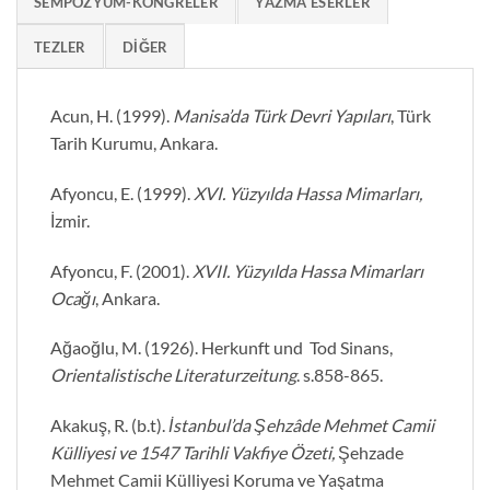
SEMPOZYUM-KONGRELER
YAZMA ESERLER
TEZLER
DİĞER
Acun, H. (1999).
Manisa’da Türk Devri Yapıları
, Türk
Tarih Kurumu, Ankara.
Afyoncu, E. (1999).
XVI. Yüzyılda Hassa Mimarları,
İzmir.
Afyoncu, F. (2001).
XVII. Yüzyılda Hassa Mimarları
Ocağı
, Ankara.
Ağaoğlu, M. (1926). Herkunft und Tod Sinans,
Orientalistische Literaturzeitung
. s.858-865.
Akakuş, R. (b.t).
İstanbul’da Şehzâde Mehmet Camii
Külliyesi ve 1547 Tarihli Vakfiye Özeti,
Şehzade
Mehmet Camii Külliyesi Koruma ve Yaşatma