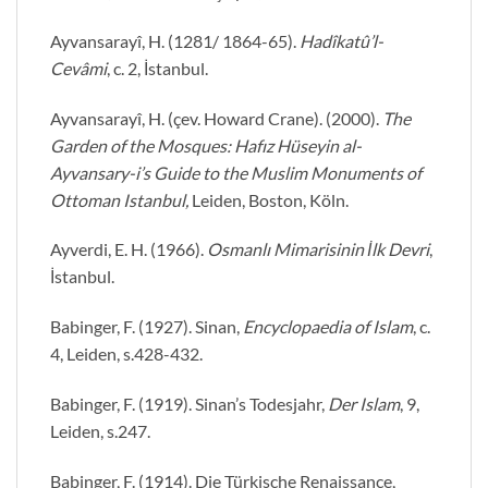
Ayvansarayî, H. (1281/ 1864-65).
Hadîkatû’l-
Cevâmi
, c. 2, İstanbul.
Ayvansarayî, H. (çev. Howard Crane). (2000).
The
Garden of the Mosques: Hafız Hüseyin al-
Ayvansary-i’s Guide to the Muslim Monuments of
Ottoman Istanbul,
Leiden, Boston, Köln.
Ayverdi, E. H. (1966).
Osmanlı Mimarisinin İlk Devri
,
İstanbul.
Babinger, F. (1927). Sinan,
Encyclopaedia of Islam
, c.
4, Leiden, s.428-432.
Babinger, F. (1919). Sinan’s Todesjahr,
Der Islam
, 9,
Leiden, s.247.
Babinger, F. (1914). Die Türkische Renaissance,