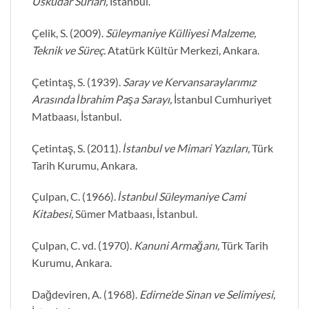
Üsküdar Surları,
İstanbul.
Çelik, S. (2009).
Süleymaniye Külliyesi Malzeme,
Teknik ve Süreç.
Atatürk Kültür Merkezi, Ankara.
Çetintaş, S. (1939).
Saray ve Kervansaraylarımız
Arasında İbrahim Paşa Sarayı,
İstanbul Cumhuriyet
Matbaası, İstanbul.
Çetintaş, S. (2011).
İstanbul ve Mimari Yazıları,
Türk
Tarih Kurumu, Ankara.
Çulpan, C. (1966).
İstanbul Süleymaniye Cami
Kitabesi,
Sümer Matbaası, İstanbul.
Çulpan, C. vd. (1970).
Kanuni Armağanı,
Türk Tarih
Kurumu, Ankara.
Dağdeviren, A. (1968).
Edirne’de Sinan ve Selimiyesi,