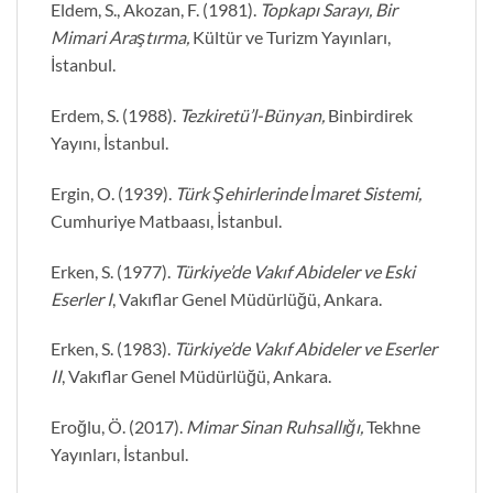
Eldem, S., Akozan, F. (1981).
Topkapı Sarayı, Bir
Mimari Araştırma,
Kültür ve Turizm Yayınları,
İstanbul.
Erdem, S. (1988).
Tezkiretü’l-Bünyan,
Binbirdirek
Yayını, İstanbul.
Ergin, O. (1939).
Türk Şehirlerinde İmaret Sistemi,
Cumhuriye Matbaası, İstanbul.
Erken, S. (1977).
Türkiye’de Vakıf Abideler ve Eski
Eserler I
, Vakıflar Genel Müdürlüğü, Ankara.
Erken, S. (1983).
Türkiye’de Vakıf Abideler ve Eserler
II
, Vakıflar Genel Müdürlüğü, Ankara.
Eroğlu, Ö. (2017).
Mimar Sinan Ruhsallığı,
Tekhne
Yayınları, İstanbul.