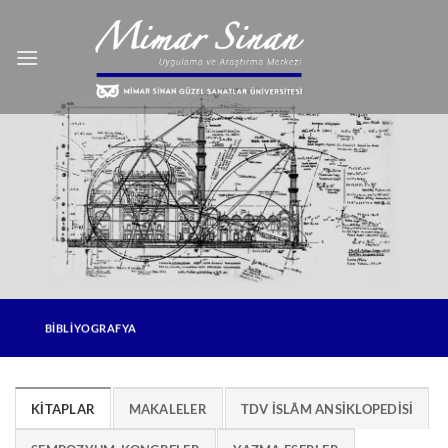
İçeriğe
atla
BİBLİYOGRAFYA
KİTAPLAR
MAKALELER
TDV İSLÂM ANSİKLOPEDİSİ