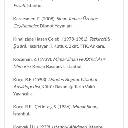
Evsafı,
İstanbul.
Karaesmen, E. (2008).
Sinan Teması Üzerine
Çeşitlemeler.
Dipnot Yayınları.
Kınalızâde Hasan Çelebi. (1978-1981).
Tezkiretü’ş-
Şu’arâ,
Hazırlayan: İ. Kutluk, 2 cilt, TTK, Ankara.
Kocainan, Z. (1939).
Mimar Sinan ve XX’nci Asır
Mimarîsi
, Kenan Basımevi, İstanbul.
Koçu, R.E. (1993).
Dünden Bugüne İstanbul
Ansiklopedisi
, Kültür Bakanlığı Tarih Vakfı
Yayıncılık.
Koçu, R.E.- Çetintaş, S. (1936).
Mimar Sinan,
İstanbul.
Konyalı, İ.H. (1939).
İstanbul Abideleri,
İstanbul.