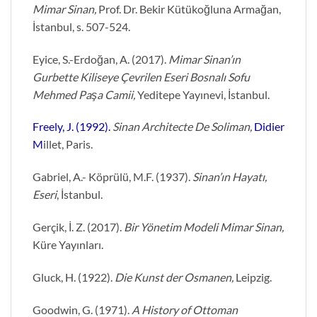
Mimar Sinan,
Prof. Dr. Bekir Kütükoğluna Armağan,
İstanbul, s. 507-524.
Eyice, S.-Erdoğan, A. (2017).
Mimar Sinan’ın
Gurbette Kiliseye Çevrilen Eseri Bosnalı Sofu
Mehmed Paşa Camii,
Yeditepe Yayınevi, İstanbul.
Freely, J. (1992).
Sinan Architecte De Soliman,
Didier
M
illet, Paris.
Gabriel, A.- Köprülü, M.F. (1937).
Sinan’ın Hayatı,
Eseri
, İstanbul.
Gerçik, İ. Z. (2017).
Bir Yönetim Modeli Mimar Sinan,
Küre Yayınları.
Gluck, H. (1922).
Die Kunst der Osmanen,
Leipzig.
Goodwin, G. (1971).
A History of Ottoman