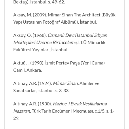
Bektaş), İstanbul, s. 49-62.
Aksay, M. (2009). Mimar Sinan The Architect (Büyük
Yapı Ustasının Fotoğraf Albümü), İstanbul.
Aksoy, Ö. (1968).
Osmanlı Devri İstanbul Sıbyan
Mektepleri Üzerine Bir İnceleme,
İ.T.Ü Mimarlık
Fakültesi Yayınları, İstanbul.
Aktuğ, İ. (1990). İzmit Pertev Paşa (Yeni Cuma)
Camii, Ankara.
Altınay, A.R. (1924).
Mimar Sinan,
Alimler ve
Sanatkarlar, İstanbul. s. 3-33.
Altınay, A.R. (1930).
Hazine-i Evrak Vesikalarına
Nazaran,
Türk Tarih Encümeni Mecmuası. c.1/5. s. 1-
29.