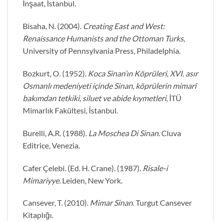
İnşaat, İstanbul.
Bisaha, N. (2004).
Creating East and West:
Renaissance Humanists and the Ottoman Turks,
University of Pennsylvania Press, Philadelphia.
Bozkurt, O. (1952).
Koca Sinan’ın Köprüleri, XVI. asır
Osmanlı medeniyeti içinde Sinan, köprülerin mimarî
bakımdan tetkiki, siluet ve abide kıymetleri
, İTÜ
Mimarlık Fakültesi, İstanbul.
Burelli, A.R. (1988).
La Moschea Di Sinan.
Cluva
Editrice, Venezia.
Cafer Çelebi. (Ed. H. Crane). (1987).
Risale-i
Mimariyye.
Leiden, New York.
Cansever, T. (2010).
Mimar Sinan
. Turgut Cansever
Kitaplığı.